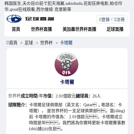
韩国医生,夫の目の前で犯天海翼,sakiokuda,花街狂奔电影,柏仓玲
华,qvod在线观看,西尔维娅·克里斯蒂
登錄
注冊
首頁
世界杯直播
美加墨世界杯直播
足球直播
首頁
足球
世界杯
卡塔爾
卡塔爾
世界杯
成立時間:
年
市值：
2.01億歐元
總球員：
26人
球隊簡介：
卡塔爾足球俱樂部（英文名：Qatar，粵語名：卡
塔爾）， 是世界杯的一支足球俱樂部，當(dāng)
前 卡塔爾的市值為： 2.01億歐元，卡塔爾成立
時間是年，我們將為你實時更新卡塔爾賽事數
(shù)據(jù)信息。