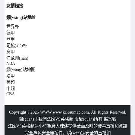
友情鏈接
網(wǎng)站地址
世界杯
德甲
西甲
足協(xié)杯
意甲
江蘇聯(lián)
NBA
網(wǎng)站地圖
法甲
英超
中超
CBA
Copyright ? 2026
WWW.www.kriosumap.com
. All Rights Reserved.
關(guān)于我們
法國VS英格蘭
版權(quán)所有 備案號
法國VS英格蘭24小時為廣大球迷提供全面及時的賽事直播和資訊
完全綠色安全無插件，穩(wěn)定安全的直播網