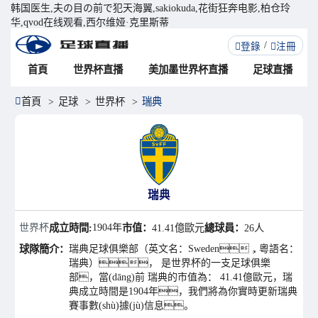
韩国医生,夫の目の前で犯天海翼,sakiokuda,花街狂奔电影,柏仓玲
华,qvod在线观看,西尔维娅·克里斯蒂
登錄
注冊
首頁
世界杯直播
美加墨世界杯直播
足球直播
首頁
足球
世界杯
瑞典
瑞典
世界杯
成立時間:
1904年
市值：
41.41億歐元
總球員：
26人
球隊簡介：
瑞典足球俱樂部（英文名：Sweden，粵語名：
瑞典）， 是世界杯的一支足球俱樂
部，當(dāng)前 瑞典的市值為： 41.41億歐元，瑞
典成立時間是1904年，我們將為你實時更新瑞典
賽事數(shù)據(jù)信息。