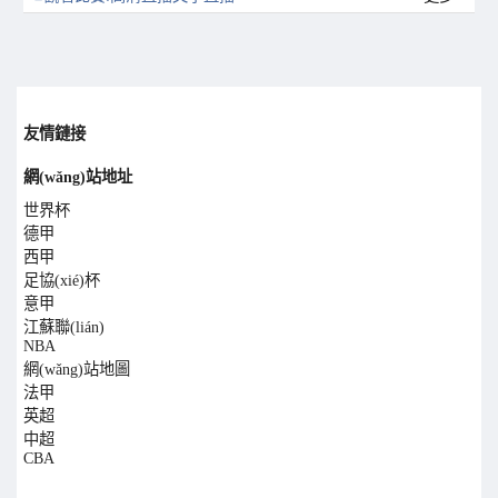
友情鏈接
網(wǎng)站地址
世界杯
德甲
西甲
足協(xié)杯
意甲
江蘇聯(lián)
NBA
網(wǎng)站地圖
法甲
英超
中超
CBA